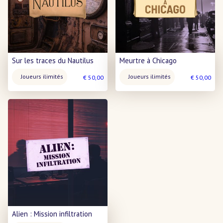
Sur les traces du Nautilus
Meurtre à Chicago
Nombre
Nombre
Joueurs ilimités
Joueurs ilimités
€
50,00
€
50,00
de
de
joueurs
joueurs
:
:
Alien : Mission infiltration