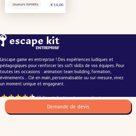
Nombre
Joueurs ilimités
€
50,00
de
joueurs
:
L’escape game en entreprise ! Des expériences ludiques et
pédagogiques pour renforcer les soft skills de vos équipes. Pour
toutes les occasions : animation team building, formation,
événements… Clé en main, personnalisable ou sur-mesure, vivez
un moment unique et engageant.
93 % satisfaction chez nos clients
quantité
Demande de devis
de
Nos team building
Team
Qui a tué Éléonore ?
Z
:
Mission IA : Sauvez le futur