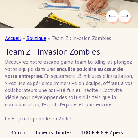
Accueil
»
Boutique
»
Team Z : Invasion Zombies
Team Z : Invasion Zombies
Découvrez notre escape game team building et plongez
votre équipe dans une
enquête policière au cœur de
votre entreprise
. En seulement 15 minutes d’installation,
vivez une expérience immersive en équipe, offrant à vos
collaborateurs une activité fun et inédite ! L’activité
idéale pour développer des soft skills tels que la
communication, l’esprit d’équipe, et plus encore.
Le +
: jeu disponible en 24 h !
Temps
Nombre
Price:
45 min
Joueurs ilimités
100 € + 8 € / pers
de
de