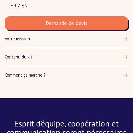
jeu
joueurs
Language:
FR / EN
:
:
quantité
Demande de devis
de
Team
Votre mission
Z
:
Invasion
Contenu du kit
Zombies
Comment ça marche ?
Esprit d’équipe, coopération et
communication seront nécessaires