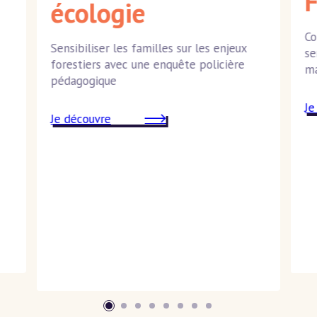
F
écologie
Co
Sensibiliser les familles sur les enjeux
se
forestiers avec une enquête policière
ma
pédagogique
Je
Je découvre